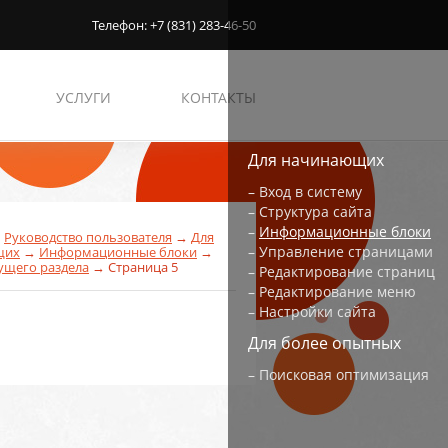
Телефон: +7 (831) 283-46-50
УСЛУГИ
КОНТАКТЫ
Для начинающих
–
Вход в систему
–
Структура сайта
–
Информационные блоки
→
Руководство пользователя
→
Для
–
Управление страницами
щих
→
Информационные блоки
→
ущего раздела
→
Страница 5
–
Редактирование страниц
–
Редактирование меню
–
Настройки сайта
Для более опытных
–
Поисковая оптимизация